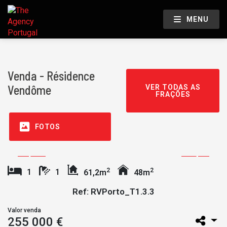
MENU
Venda - Résidence
Vendôme
VER TODAS AS
FRAÇÕES
FOTOS
2
2
1
1
61,2m
48m
Ref: RVPorto_T1.3.3
Valor venda
255 000 €