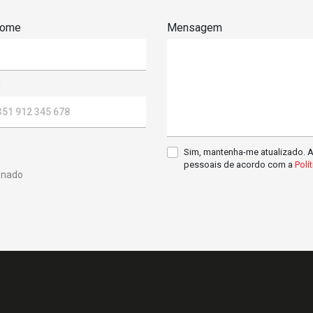
Nome
Mensagem
e
gal
Sim, mantenha-me atualizado. 
pessoais de acordo com a
Polí
onado