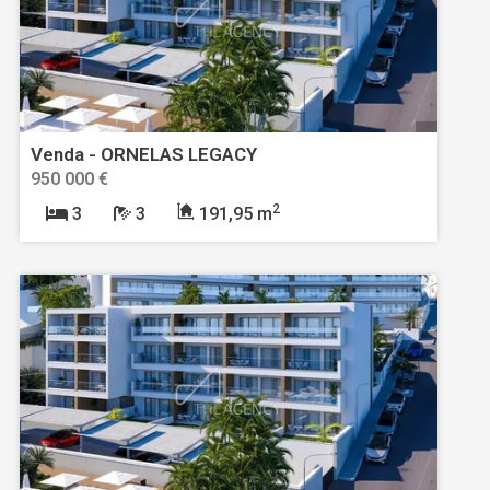
Venda - ORNELAS LEGACY
950 000 €
2
3
3
191,95 m