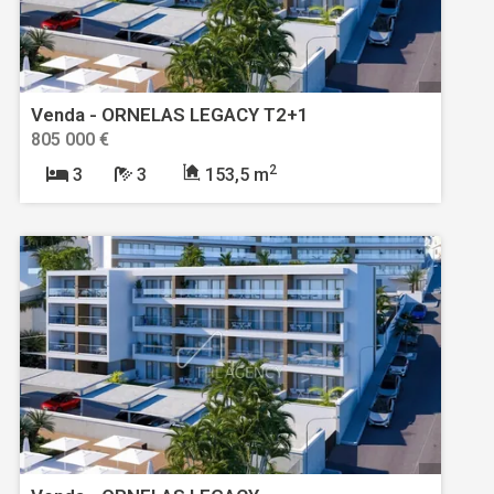
Venda - ORNELAS LEGACY T2+1
805 000 €
2
3
3
153,5 m