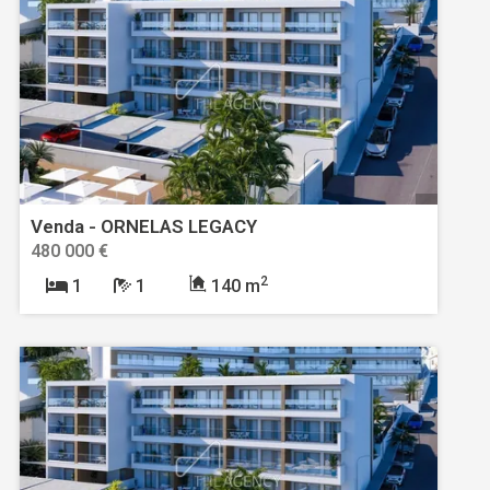
Venda - ORNELAS LEGACY
480 000 €
2
1
1
140 m