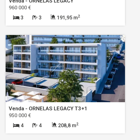
Venda - ORNELAS LEGACY
960 000 €
2
3
3
191,95 m
Venda - ORNELAS LEGACY T3+1
950 000 €
2
4
4
208,8 m