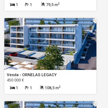
2
1
1
79,5 m
Venda - ORNELAS LEGACY
450 000 €
2
1
1
108,5 m