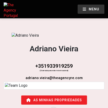
MENU
Adriano Vieira
+351933919259
(Chamada para rede móvel nacional)
adriano.vieira@theagencyre.com
AS MINHAS PROPRIEDADES