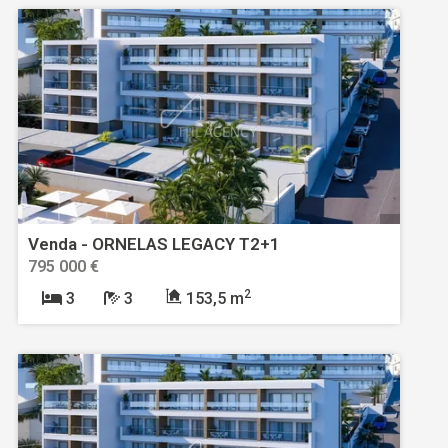
Venda - ORNELAS LEGACY T2+1
795 000 €
2
3
3
153,5 m