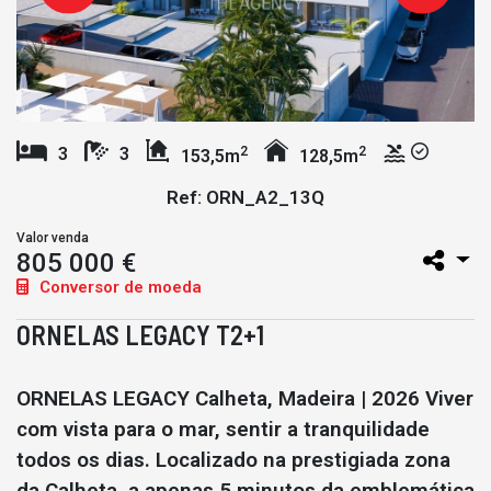
2
2
3
3
153,5m
128,5m
Ref: ORN_A2_13Q
Valor venda
805 000 €
Conversor de moeda
ORNELAS LEGACY T2+1
ORNELAS LEGACY Calheta, Madeira | 2026 Viver
com vista para o mar, sentir a tranquilidade
todos os dias. Localizado na prestigiada zona
da Calheta, a apenas 5 minutos da emblemática