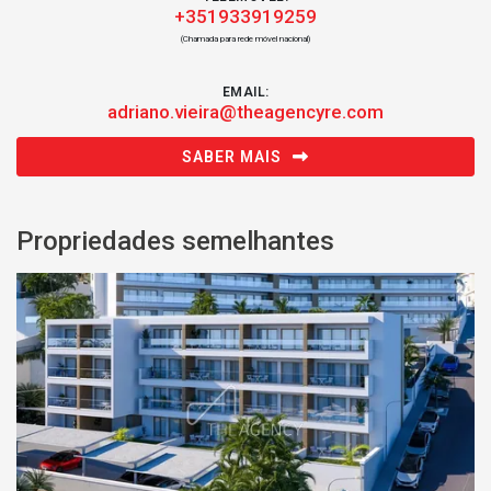
+351933919259
(Chamada para rede móvel nacional)
EMAIL:
adriano.vieira@theagencyre.com
SABER MAIS
Propriedades semelhantes