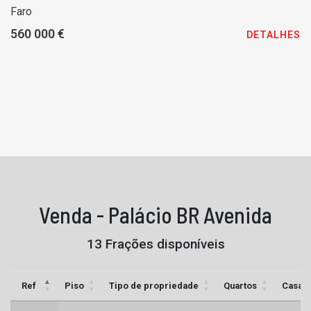
Faro
560 000 €
DETALHES
Venda - Palácio BR Avenida
13 Frações disponíveis
Ref
Piso
Tipo de propriedade
Quartos
Casas 