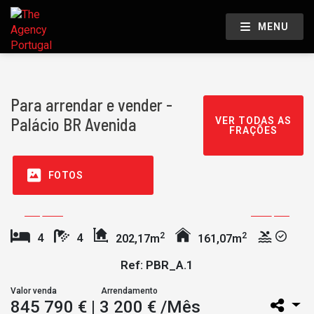
MENU
Para arrendar e vender -
Palácio BR Avenida
VER TODAS AS
FRAÇÕES
FOTOS
2
2
4
4
202,17m
161,07m
Ref: PBR_A.1
Valor venda
Arrendamento
845 790 €
| 3 200 € /Mês