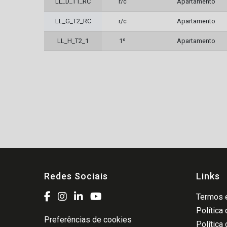
LL_D_T1_RC
r/c
Apartamento
LL_G_T2_RC
r/c
Apartamento
LL_H_T2_1
1º
Apartamento
Redes Sociais
Links
Termos e
Política
Preferências de cookies
Política