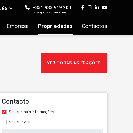
+351 933 919 200
UÊS
(Chamada para rede móvel nacional)
Empresa
Propriedades
Contactos
VER TODAS AS FRAÇÕES
Contacto
Solicite mais informações
Solicitar visita