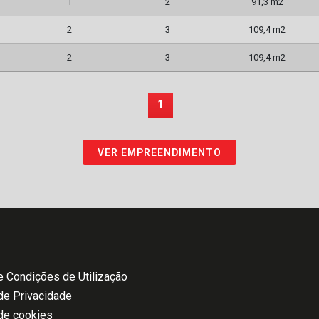
1
2
91,3 m2
2
3
109,4 m2
2
3
109,4 m2
1
VER EMPREENDIMENTO
 Condições de Utilização
 de Privacidade
 de cookies