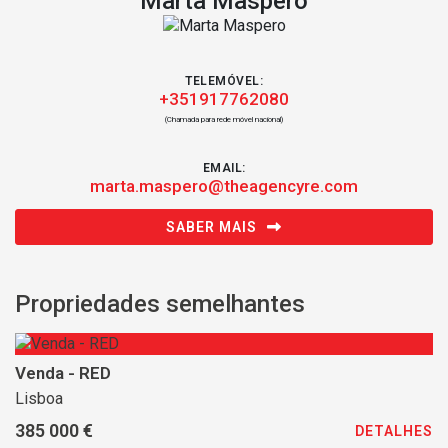
Marta Maspero
TELEMÓVEL:
+351917762080
(Chamada para rede móvel nacional)
EMAIL:
marta.maspero@theagencyre.com
SABER MAIS
Propriedades semelhantes
Venda - RED
Lisboa
385 000 €
DETALHES