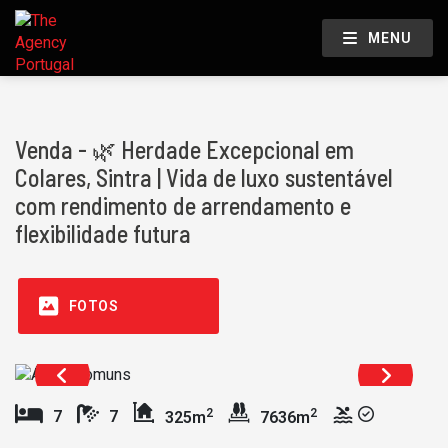
MENU
Venda - 🌿 Herdade Excepcional em
Colares, Sintra | Vida de luxo sustentável
com rendimento de arrendamento e
flexibilidade futura
FOTOS
2
2
7
7
325m
7636m