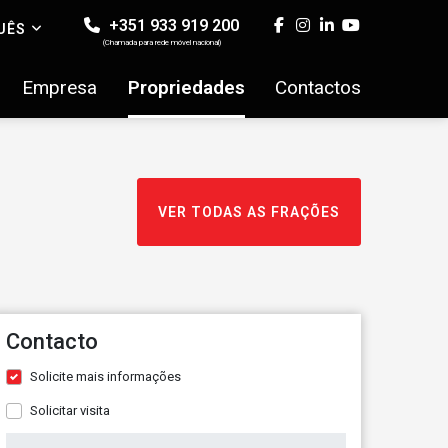
+351 933 919 200
UÊS
(Chamada para rede móvel nacional)
Empresa
Propriedades
Contactos
VER TODAS AS FRAÇÕES
Contacto
Solicite mais informações
Solicitar visita