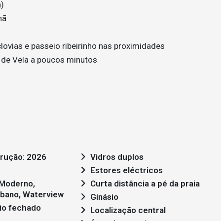
a)
hã
lovias e passeio ribeirinho nas proximidades
e de Vela a poucos minutos
rução: 2026
Vidros duplos
Estores eléctricos
Curta distância a pé da praia
rbano, Waterview
Ginásio
io fechado
Localização central