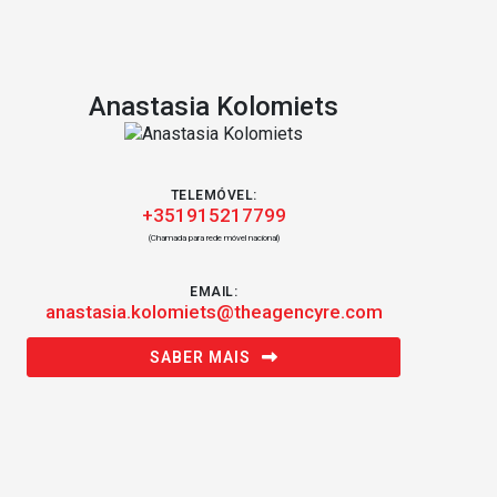
Anastasia Kolomiets
TELEMÓVEL:
+351915217799
(Chamada para rede móvel nacional)
EMAIL:
anastasia.kolomiets@theagencyre.com
SABER MAIS