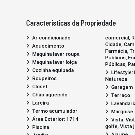
Características da Propriedade
Ar condicionado
comercial, R
Cidade, Camp
Aquecimento
Farmácia, T
Maquina lavar roupa
Públicos, Es
Maquina lavar loiça
Públicas, Par
Cozinha equipada
Lifestyle: Moderno, Golf,
Roupeiros
Natureza
Closet
Garagem
Chão aquecido
Terraço
Lareira
Lavandari
Termo acumulador
Marquise
Área Exterior: 1714
Vista: Vista campo , Vista
golfe, Vista 
Piscina
Alarme