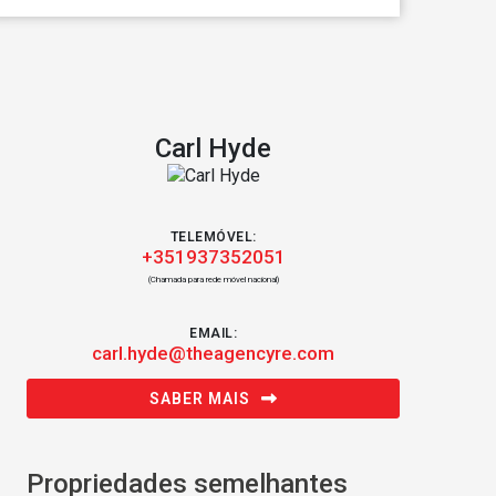
Carl Hyde
TELEMÓVEL:
+351937352051
(Chamada para rede móvel nacional)
EMAIL:
carl.hyde@theagencyre.com
SABER MAIS
Propriedades semelhantes