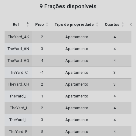
9 Frações disponíveis
Ref
Piso
Tipo de propriedade
Quartos
Ca
TheYard_AK
2
Apartamento
4
TheYard_AN
3
Apartamento
4
TheYard_AQ
4
Apartamento
4
TheYard_C
-1
Apartamento
3
TheYard_CH
2
Apartamento
3
TheYard_F
1
Apartamento
4
TheYard_I
2
Apartamento
4
TheYard_L
3
Apartamento
4
TheYard_R
5
Apartamento
4