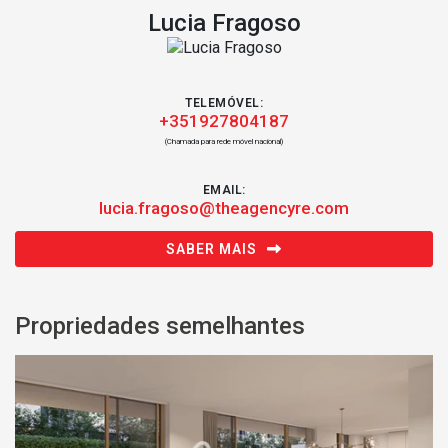
Lucia Fragoso
TELEMÓVEL:
+351927804187
(Chamada para rede móvel nacional)
EMAIL:
lucia.fragoso@theagencyre.com
SABER MAIS
Propriedades semelhantes