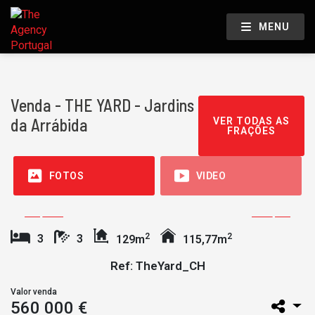
MENU
Venda - THE YARD - Jardins
da Arrábida
VER TODAS AS
FRAÇÕES
FOTOS
VIDEO
2
2
3
3
129m
115,77m
Ref: TheYard_CH
Valor venda
560 000 €