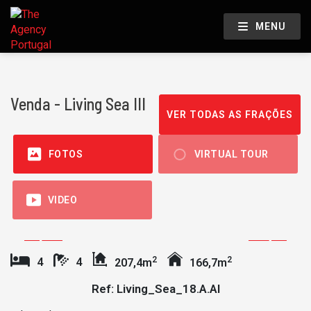
MENU
Venda - Living Sea III
VER TODAS AS FRAÇÕES
FOTOS
VIRTUAL TOUR
VIDEO
2
2
4
4
207,4m
166,7m
Ref: Living_Sea_18.A.AI