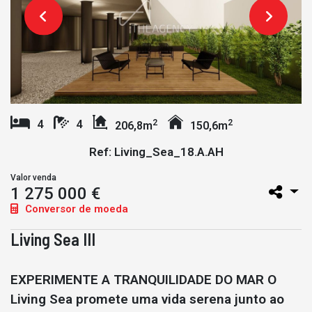
2
2
4
4
206,8m
150,6m
Ref: Living_Sea_18.A.AH
Valor venda
1 275 000 €
Conversor de moeda
Living Sea III
EXPERIMENTE A TRANQUILIDADE DO MAR O
Living Sea promete uma vida serena junto ao