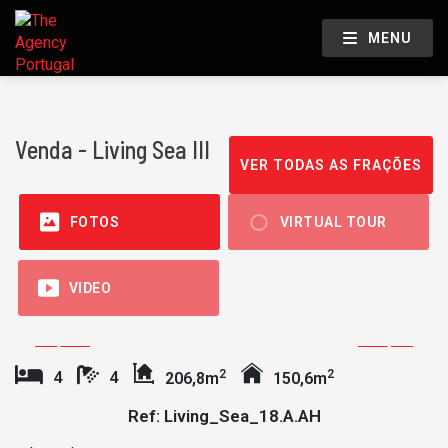
MENU
Venda - Living Sea III
VER TODAS AS FRAÇÕES
FOTOS
VIRTUAL TOUR
VIDEO
2
2
4
4
206,8m
150,6m
Ref: Living_Sea_18.A.AH