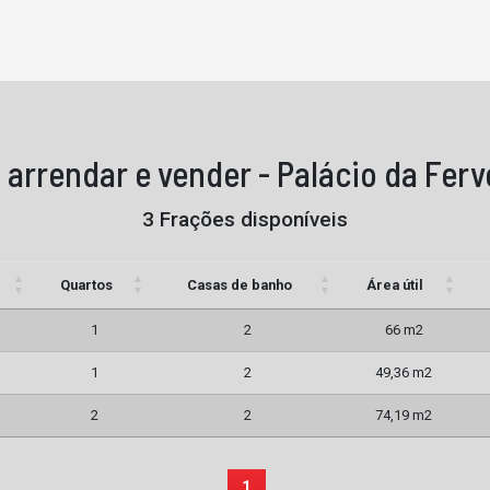
 arrendar e vender - Palácio da Fer
3 Frações disponíveis
Quartos
Casas de banho
Área útil
1
2
66 m2
1
2
49,36 m2
2
2
74,19 m2
1