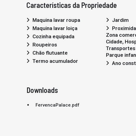
Características da Propriedade
Maquina lavar roupa
Jardim
Maquina lavar loiça
Proximidade: Aeroporto,
Zona comerc
Cozinha equipada
Cidade, Hosp
Roupeiros
Transportes 
Chão flutuante
Parque infant
Termo acumulador
Ano const
Downloads
FervencaPalace.pdf