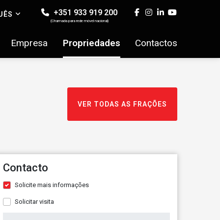
+351 933 919 200
UÊS
(Chamada para rede móvel nacional)
Empresa
Propriedades
Contactos
VER TODAS AS FRAÇÕES
Contacto
Solicite mais informações
Solicitar visita