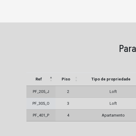
Para
Ref
Piso
Tipo de propriedade
PF_205_J
2
Loft
PF_305_O
3
Loft
PF_401_P
4
Apartamento