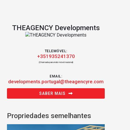
THEAGENCY Developments
TELEMÓVEL:
+351935241370
(Chamada para rede móvel nacional)
EMAIL:
developments.portugal@theagencyre.com
SABER MAIS
Propriedades semelhantes