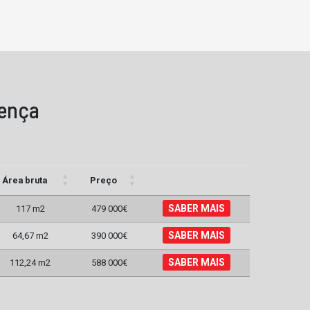
vença
Área bruta
Preço
SABER MAIS
117 m2
479 000€
SABER MAIS
64,67 m2
390 000€
SABER MAIS
112,24 m2
588 000€