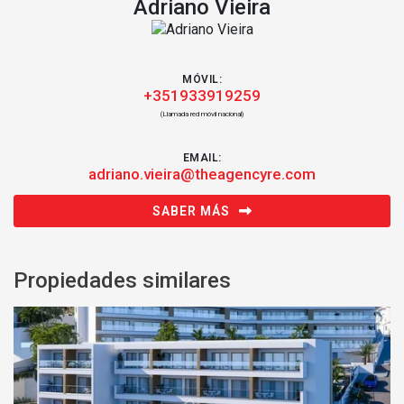
Adriano Vieira
MÓVIL:
+351933919259
(Llamada red móvil nacional)
EMAIL:
adriano.vieira@theagencyre.com
SABER MÁS
Propiedades similares