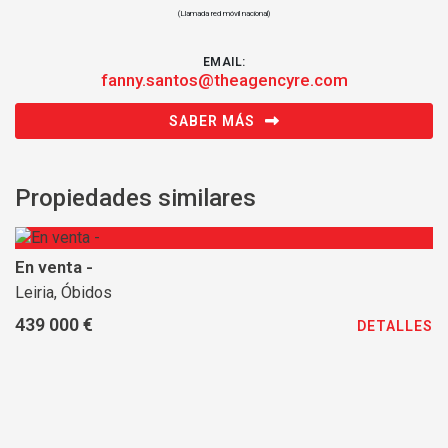
(Llamada red móvil nacional)
EMAIL:
fanny.santos@theagencyre.com
SABER MÁS
Propiedades similares
En venta -
Leiria, Óbidos
439 000 €
DETALLES