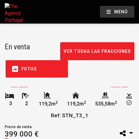
MENÚ
En venta
VER TODAS LAS FRACCIONES
FOTOS
2
2
2
3
2
119,2m
119,2m
535,58m
Ref: STN_T3_1
Precio de venta
399 000 €