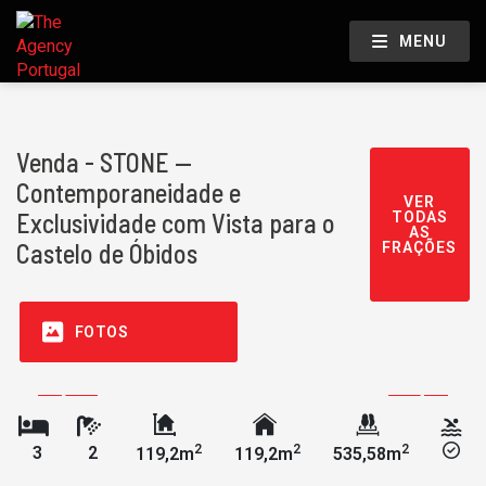
MENU
Venda - STONE —
Contemporaneidade e
VER
Exclusividade com Vista para o
TODAS
AS
Castelo de Óbidos
FRAÇÕES
FOTOS
2
2
2
3
2
119,2m
119,2m
535,58m