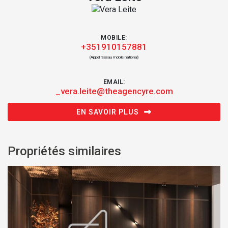
MOBILE:
+351910157881
(Appel réseau mobile national)
EMAIL:
_vera.leite@theagencyre.com
EN SAVOIR PLUS
Propriétés similaires