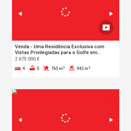
Venda - Uma Residência Exclusiva com
Vistas Privilegiadas para o Golfe em
Vilamoura
2 675 000 €
2
2
4
5
765 m
942 m