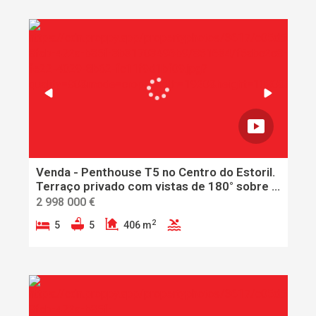
Venda - Penthouse T5 no Centro do Estoril.
Terraço privado com vistas de 180° sobre o
Atlântico
2 998 000 €
2
5
5
406 m