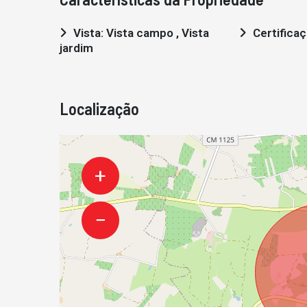
Vista: Vista campo , Vista
Certifica
jardim
Localização
+
−