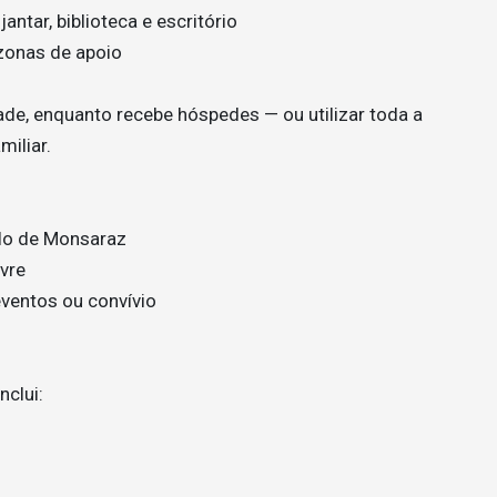
antar, biblioteca e escritório
zonas de apoio
ade, enquanto recebe hóspedes — ou utilizar toda a
iliar.
elo de Monsaraz
ivre
 eventos ou convívio
nclui: