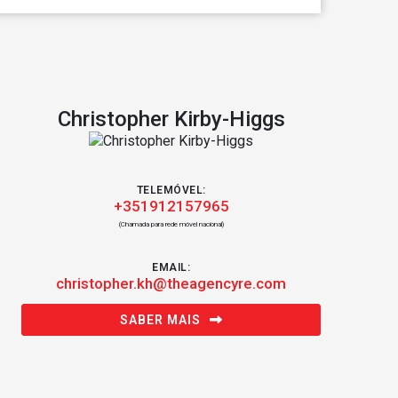
Christopher Kirby-Higgs
TELEMÓVEL:
+351912157965
(Chamada para rede móvel nacional)
EMAIL:
christopher.kh@theagencyre.com
SABER MAIS