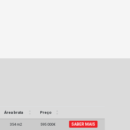
Área bruta
Preço
SABER MAIS
354 m2
595 000€