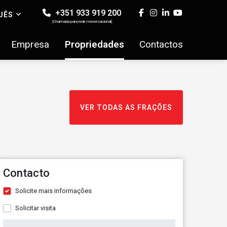
+351 933 919 200
UÊS
(Chamada para rede móvel nacional)
Empresa
Propriedades
Contactos
VER TODAS AS FRAÇÕES
Contacto
Solicite mais informações
Solicitar visita