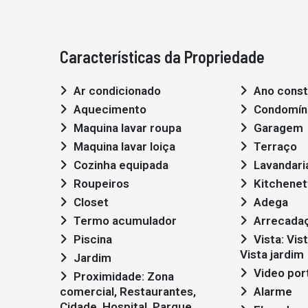
Características da Propriedade
Ar condicionado
Ano cons
Aquecimento
Condomín
Maquina lavar roupa
Garagem
Maquina lavar loiça
Terraço
Cozinha equipada
Lavandari
Roupeiros
Kitchenet
Closet
Adega
Termo acumulador
Arrecada
Piscina
Vista: Vista rio, Vista cidade,
Vista jardim
Jardim
Video por
Proximidade: Zona
comercial, Restaurantes,
Alarme
Cidade, Hospital, Parque