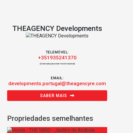
THEAGENCY Developments
TELEMÓVEL:
+351935241370
(Chamada para rede móvel nacional)
EMAIL:
developments.portugal@theagencyre.com
SABER MAIS
Propriedades semelhantes