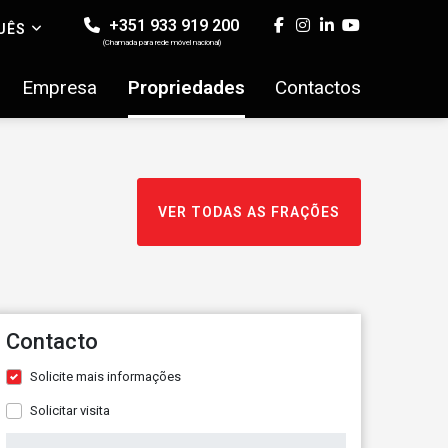
+351 933 919 200
UÊS
(Chamada para rede móvel nacional)
Empresa
Propriedades
Contactos
VER TODAS AS FRAÇÕES
Contacto
Solicite mais informações
Solicitar visita