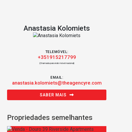
Anastasia Kolomiets
TELEMÓVEL:
+351915217799
(Chamada para rede móvel nacional)
EMAIL:
anastasia.kolomiets@theagencyre.com
SABER MAIS
Propriedades semelhantes