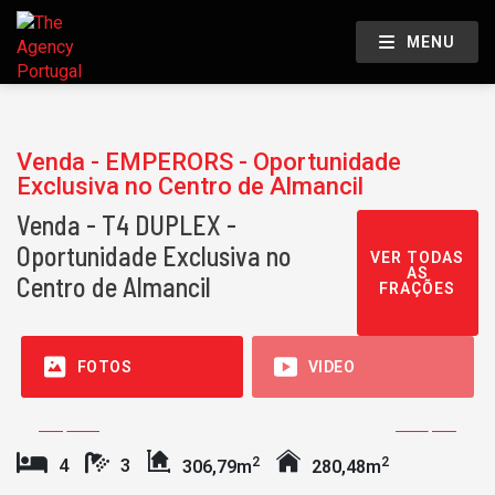
MENU
Venda - EMPERORS - Oportunidade
Exclusiva no Centro de Almancil
Venda - T4 DUPLEX -
Oportunidade Exclusiva no
VER TODAS
AS
Centro de Almancil
FRAÇÕES
FOTOS
VIDEO
2
2
4
3
306,79m
280,48m