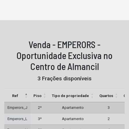
Venda - EMPERORS -
Oportunidade Exclusiva no
Centro de Almancil
3 Frações disponíveis
Ref
Piso
Tipo de propriedade
Quartos
Ca
Emperors_J
2º
Apartamento
3
Emperors_L
3º
Apartamento
2