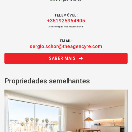
TELEMÓVEL:
+351925964805
(Chamada para rede móvel nacional)
EMAIL:
sergio.schor@theagencyre.com
SABER MAIS
Propriedades semelhantes