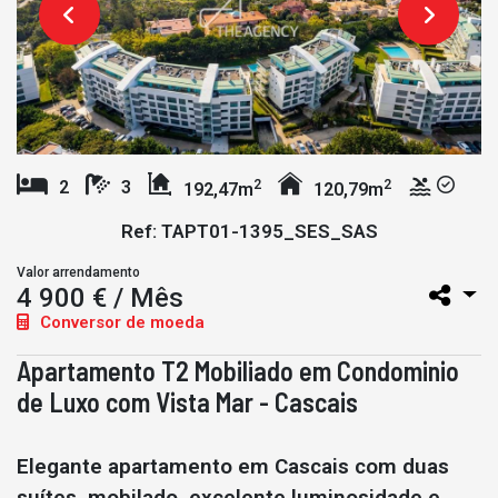
2
2
2
3
192,47m
120,79m
Ref: TAPT01-1395_SES_SAS
Valor arrendamento
4 900 € / Mês
Conversor de moeda
Apartamento T2 Mobiliado em Condominio
de Luxo com Vista Mar - Cascais
Elegante apartamento em Cascais com duas
suítes, mobilado, excelente luminosidade e