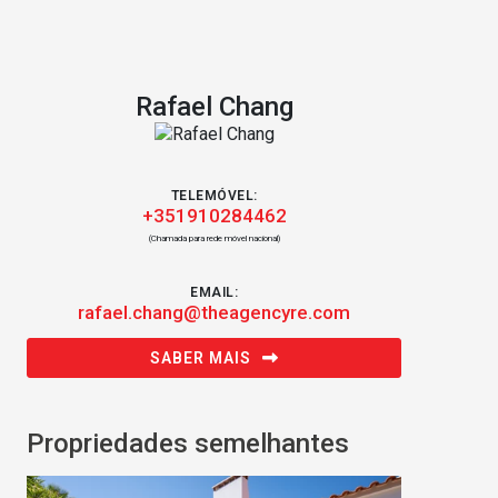
Rafael Chang
TELEMÓVEL:
+351910284462
(Chamada para rede móvel nacional)
EMAIL:
rafael.chang@theagencyre.com
SABER MAIS
Propriedades semelhantes