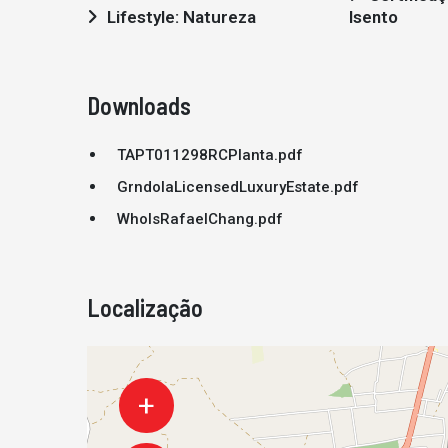
Lifestyle: Natureza
Isento
Downloads
TAPT011298RCPlanta.pdf
GrndolaLicensedLuxuryEstate.pdf
WhoIsRafaelChang.pdf
Localização
+