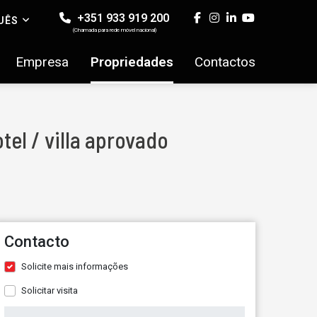
+351 933 919 200
UÊS
(Chamada para rede móvel nacional)
Empresa
Propriedades
Contactos
el / villa aprovado
Contacto
Solicite mais informações
Solicitar visita