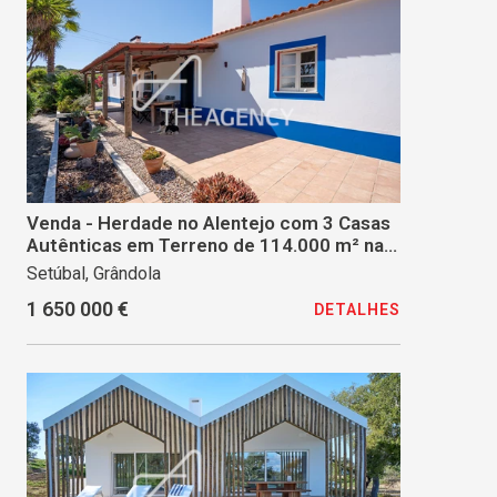
Venda - Herdade no Alentejo com 3 Casas
Autênticas em Terreno de 114.000 m² na
Região da Comporta
Setúbal, Grândola
1 650 000 €
DETALHES