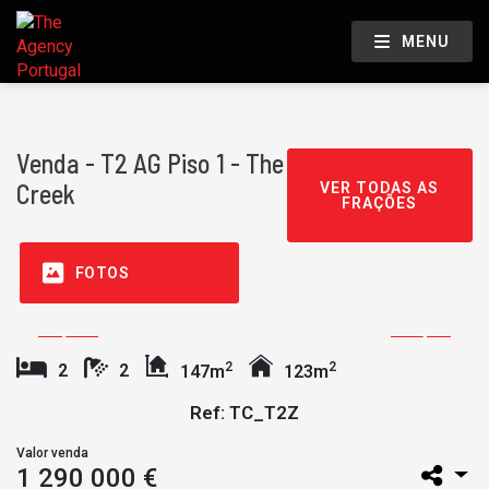
MENU
Venda - T2 AG Piso 1 - The
Creek
VER TODAS AS
FRAÇÕES
FOTOS
2
2
2
2
147m
123m
Ref: TC_T2Z
Valor venda
1 290 000 €