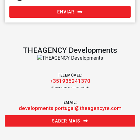
ENVIAR
THEAGENCY Developments
TELEMÓVEL:
+351935241370
(Chamada para rede móvel nacional)
EMAIL:
developments.portugal@theagencyre.com
SABER MAIS