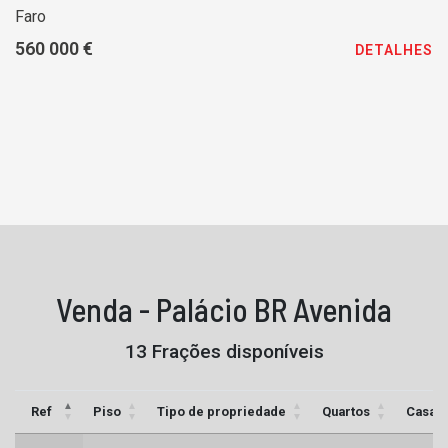
Faro
560 000 €
DETALHES
Venda - Palácio BR Avenida
13 Frações disponíveis
Ref
Piso
Tipo de propriedade
Quartos
Casas 