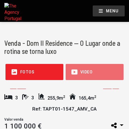
MENU
Venda - Dom II Residence — O Lugar onde a
rotina se torna luxo
FOTOS
VIDEO
2
2
3
3
255,9m
165,4m
Ref: TAPT01-1547_AMV_CA
Valor venda
1 100 000 €