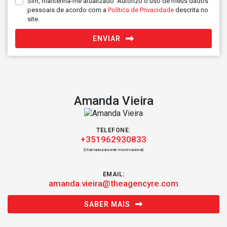
Sim, mantenha-me atualizado. Autorizo o uso de meus dados
pessoais de acordo com a
Política de Privacidade
descrita no
site.
ENVIAR
Amanda Vieira
TELEFONE:
+351962930833
(Chamada para rede móvel nacional)
EMAIL:
amanda.vieira@theagencyre.com
SABER MAIS