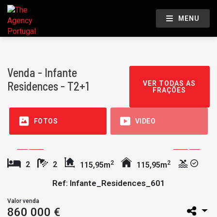
MENU
Venda - Infante
Residences - T2+1
VER TODAS AS
FRAÇÕES
FOTOS
VIDEO
2
2
2
2
115,95m
115,95m
Ref: Infante_Residences_601
Valor venda
860 000 €