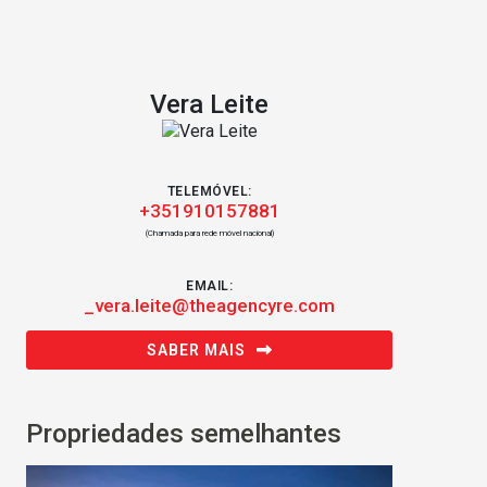
Vera Leite
TELEMÓVEL:
+351910157881
(Chamada para rede móvel nacional)
EMAIL:
_vera.leite@theagencyre.com
SABER MAIS
Propriedades semelhantes