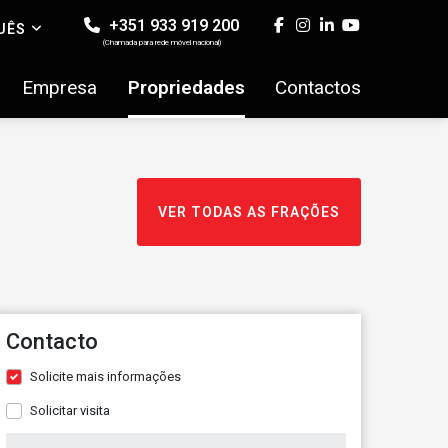
+351 933 919 200
UÊS
(Chamada para rede móvel nacional)
Empresa
Propriedades
Contactos
VER TODAS AS FRAÇÕES
Contacto
Solicite mais informações
Solicitar visita