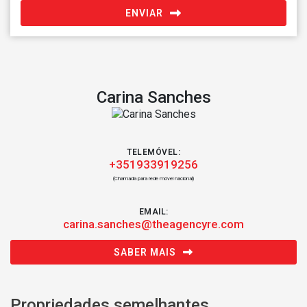
ENVIAR
Carina Sanches
TELEMÓVEL:
+351933919256
(Chamada para rede móvel nacional)
EMAIL:
carina.sanches@theagencyre.com
SABER MAIS
Propriedades semelhantes