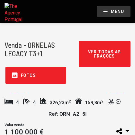
MENU
Venda - ORNELAS
LEGACY T3+1
VER TODAS AS
FRAÇÕES
FOTOS
2
2
4
4
326,23m
159,8m
Ref: ORN_A2_5I
Valor venda
1 100 000 €