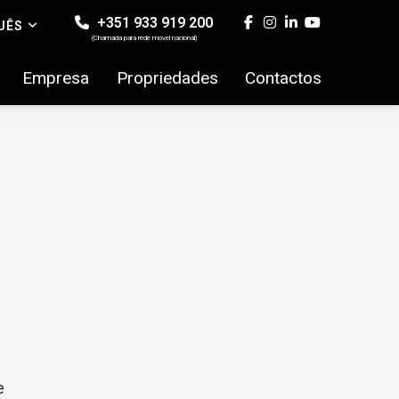
+351 933 919 200
UÊS
(Chamada para rede móvel nacional)
Empresa
Propriedades
Contactos
e