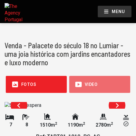
MENU
Venda - Palacete do século 18 no Lumiar -
uma joia histórica com jardins encantadores
e luxo moderno
FOTOS
VIDEO
2
2
2
7
8
1510m
1190m
2780m