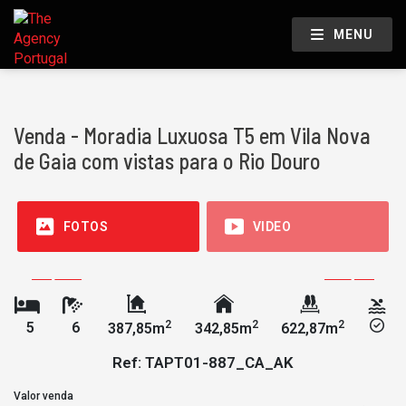
MENU
Venda - Moradia Luxuosa T5 em Vila Nova
de Gaia com vistas para o Rio Douro
FOTOS
VIDEO
2
2
2
5
6
387,85m
342,85m
622,87m
Ref: TAPT01-887_CA_AK
Valor venda