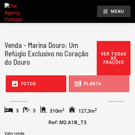
MENU
Venda - Marina Douro: Um
Refúgio Exclusivo no Coração
VER TODAS
AS
do Douro
FRAÇÕES
FOTOS
PLANTA
2
2
3
3
310m
127,3m
Ref: M2.A1B_T3
Valor venda