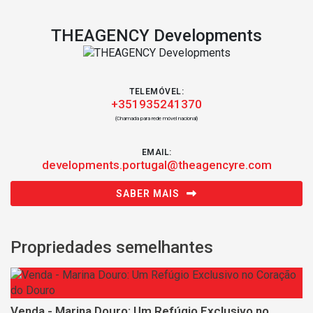
THEAGENCY Developments
TELEMÓVEL:
+351935241370
(Chamada para rede móvel nacional)
EMAIL:
developments.portugal@theagencyre.com
SABER MAIS
Propriedades semelhantes
Venda - Marina Douro: Um Refúgio Exclusivo no