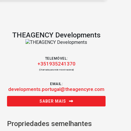
THEAGENCY Developments
TELEMÓVEL:
+351935241370
(Chamada para rede móvel nacional)
EMAIL:
developments.portugal@theagencyre.com
SABER MAIS
Propriedades semelhantes