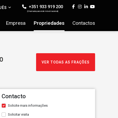
+351 933 919 200
UÊS
(Chamada para rede móvel nacional)
Empresa
Propriedades
Contactos
o
VER TODAS AS FRAÇÕES
Contacto
Solicite mais informações
Solicitar visita