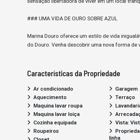
sensação libertadora de viver em um local tranq
### UMA VIDA DE OURO SOBRE AZUL
Marina Douro oferece um estilo de vida inigualá
do Douro. Venha descobrir uma nova forma de viv
Características da Propriedade
Ar condicionado
Garagem
Aquecimento
Terraço
Maquina lavar roupa
Lavandari
Maquina lavar loiça
Arrecada
Cozinha equipada
Vista: Vis
Roupeiros
Propriedade em primeira
linha
Closet