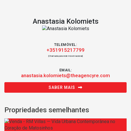
Anastasia Kolomiets
TELEMÓVEL:
+351915217799
(Chamada para rede móvel nacional)
EMAIL:
anastasia.kolomiets@theagencyre.com
SABER MAIS
Propriedades semelhantes