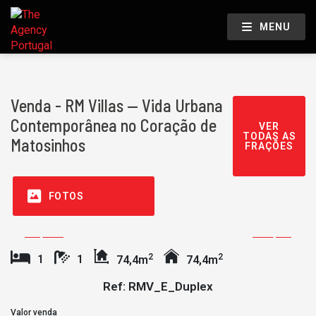
MENU
Venda - RM Villas — Vida Urbana
Contemporânea no Coração de
VER
TODAS AS
Matosinhos
FRAÇÕES
FOTOS
2
2
1
1
74,4m
74,4m
Ref: RMV_E_Duplex
Valor venda