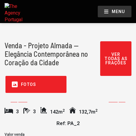
MENU
Venda - Projeto Almada —
Elegância Contemporânea no
VER
TODAS AS
Coração da Cidade
FRAÇÕES
FOTOS
2
2
3
3
142m
132,7m
Ref: PA_2
Valor venda