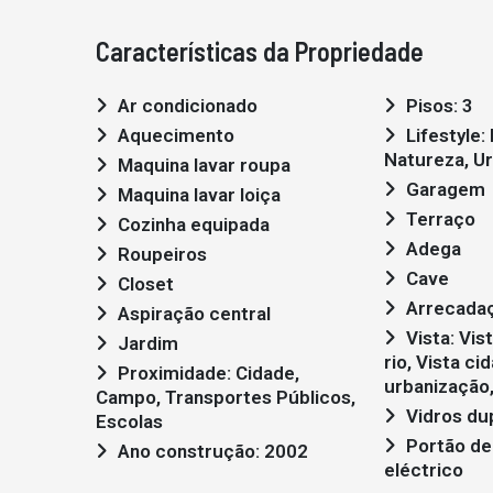
Características da Propriedade
Ar condicionado
Pisos: 3
Aquecimento
Lifestyle: Moderno,
Natureza, U
Maquina lavar roupa
Garagem
Maquina lavar loiça
Terraço
Cozinha equipada
Adega
Roupeiros
Cave
Closet
Arrecada
Aspiração central
Vista: Vista campo , Vista
Jardim
rio, Vista ci
Proximidade: Cidade,
urbanização,
Campo, Transportes Públicos,
Vidros du
Escolas
Portão de garagem
Ano construção: 2002
eléctrico