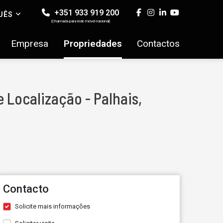
+351 933 919 200
UÊS
(Chamada para rede móvel nacional)
Empresa
Propriedades
Contactos
 Localização - Palhais,
Contacto
Solicite mais informações