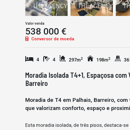
Valor venda
538 000 €
Conversor de moeda
2
2
4
4
297m
198m
36
Moradia Isolada T4+1, Espaçosa com Vi
Barreiro
Moradia de T4 em Palhais, Barreiro, com v
que valorizam conforto, espaço e proxim
Esta moradia isolada, de três pisos, destaca-se