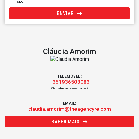
site.
ENVIAR
Cláudia Amorim
TELEMÓVEL:
+351936503083
(Chamada para rede móvel nacional)
EMAIL:
claudia.amorim@theagencyre.com
SABER MAIS