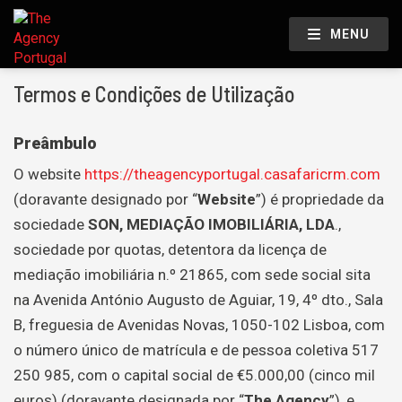
MENU
Termos e Condições de Utilização
Preâmbulo
O website
https://theagencyportugal.casafaricrm.com
(doravante designado por “
Website
”) é propriedade da
sociedade
SON, MEDIAÇÃO IMOBILIÁRIA, LDA
.,
sociedade por quotas, detentora da licença de
mediação imobiliária n.º 21865, com sede social sita
na Avenida António Augusto de Aguiar, 19, 4º dto., Sala
B, freguesia de Avenidas Novas, 1050-102 Lisboa, com
o número único de matrícula e de pessoa coletiva 517
250 985, com o capital social de €5.000,00 (cinco mil
euros) (doravante designada por “
The Agency
”), e