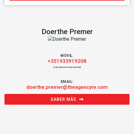
Doerthe Premer
MÓVIL:
+351933919208
(Llamada red móvil nacional)
EMAIL:
doerthe.premer@theagencyre.com
SABER MÁS