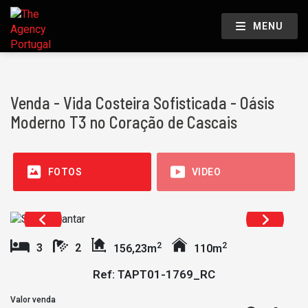
MENU
Venda - Vida Costeira Sofisticada - Oásis
Moderno T3 no Coração de Cascais
FOTOS
VIDEO
2
2
3
2
156,23m
110m
Ref: TAPT01-1769_RC
Valor venda