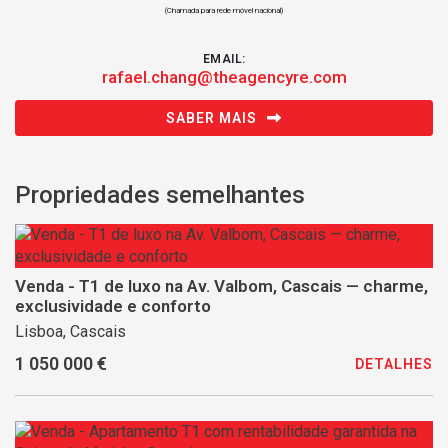
(Chamada para rede móvel nacional)
EMAIL:
rafael.chang@theagencyre.com
SABER MAIS
Propriedades semelhantes
Venda - T1 de luxo na Av. Valbom, Cascais — charme,
exclusividade e conforto
Lisboa, Cascais
1 050 000 €
DETALHES