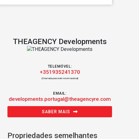
THEAGENCY Developments
TELEMÓVEL:
+351935241370
(Chamada para rede móvel nacional)
EMAIL:
developments.portugal@theagencyre.com
SABER MAIS
Propriedades semelhantes