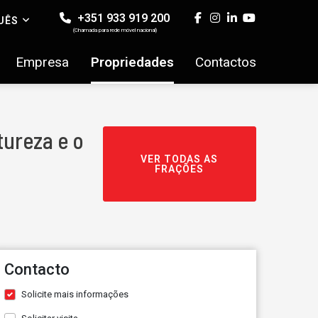
+351 933 919 200
UÊS
(Chamada para rede móvel nacional)
Empresa
Propriedades
Contactos
tureza e o
VER TODAS AS
FRAÇÕES
Contacto
Solicite mais informações