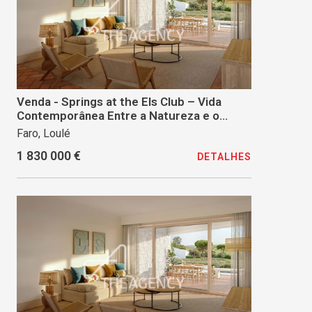
Venda - Springs at the Els Club – Vida
Contemporânea Entre a Natureza e o
Golfe
Faro, Loulé
1 830 000 €
DETALHES