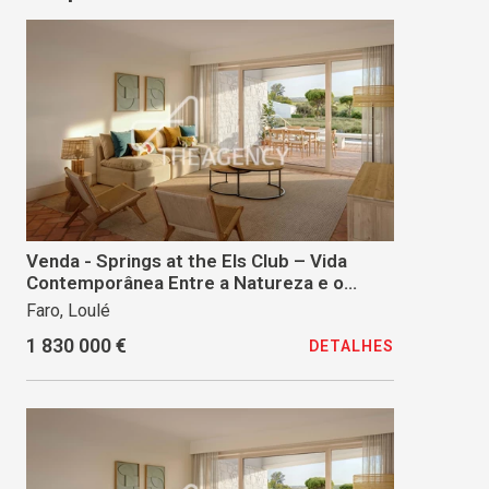
Venda - Springs at the Els Club – Vida
Contemporânea Entre a Natureza e o
Golfe
Faro, Loulé
1 830 000 €
DETALHES