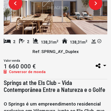
2
2
2
2
138,31m
138,31m
Ref: SPRNG_AY_Duplex
Valor venda
1 660 000 €
Conversor de moeda
Springs at the Els Club – Vida
Contemporânea Entre a Natureza e o Golfe
O Springs é um empreendimento residencial
exclusivo em Vilamoura, junto ao Els Club, que