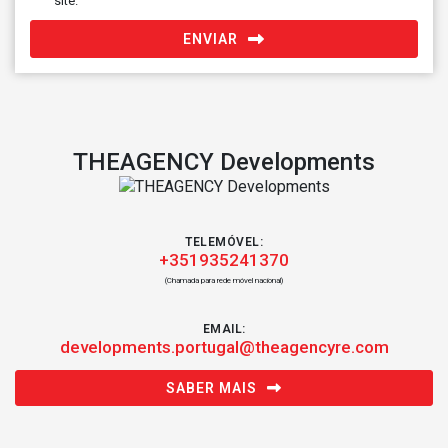
site.
ENVIAR
THEAGENCY Developments
TELEMÓVEL:
+351935241370
(Chamada para rede móvel nacional)
EMAIL:
developments.portugal@theagencyre.com
SABER MAIS