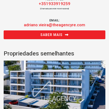
+351933919259
(Chamada para rede móvel nacional)
EMAIL:
adriano.vieira@theagencyre.com
SABER MAIS
Propriedades semelhantes