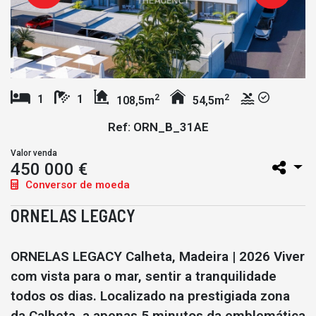
2
2
1
1
108,5m
54,5m
Ref: ORN_B_31AE
Valor venda
450 000 €
Conversor de moeda
ORNELAS LEGACY
ORNELAS LEGACY Calheta, Madeira | 2026 Viver
com vista para o mar, sentir a tranquilidade
todos os dias. Localizado na prestigiada zona
da Calheta, a apenas 5 minutos da emblemática